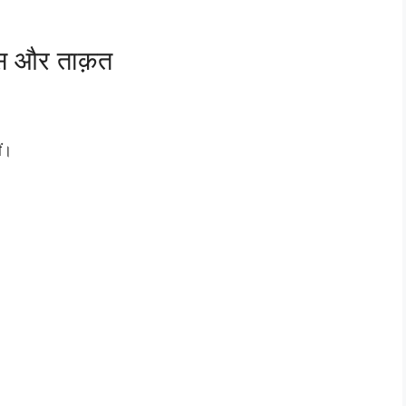
स और ताक़त
ं।