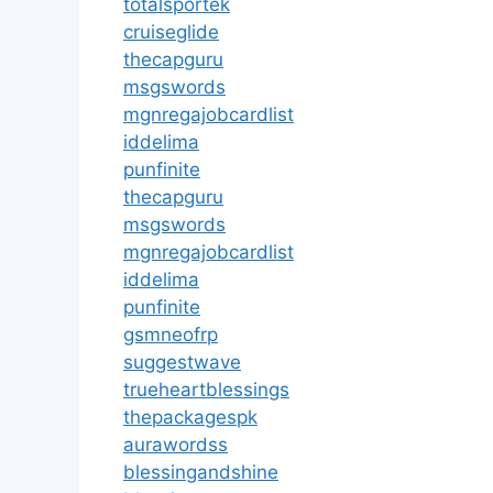
totalsportek
cruiseglide
thecapguru
msgswords
mgnregajobcardlist
iddelima
punfinite
thecapguru
msgswords
mgnregajobcardlist
iddelima
punfinite
gsmneofrp
suggestwave
trueheartblessings
thepackagespk
aurawordss
blessingandshine