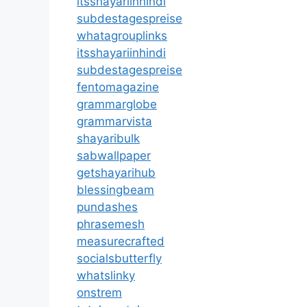
itsshayariinhindi
subdestagespreise
whatagrouplinks
itsshayariinhindi
subdestagespreise
fentomagazine
grammarglobe
grammarvista
shayaribulk
sabwallpaper
getshayarihub
blessingbeam
pundashes
phrasemesh
measurecrafted
socialsbutterfly
whatslinky
onstrem