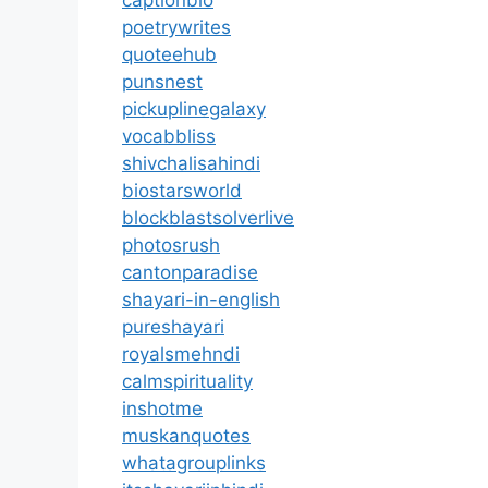
poetrywrites
quoteehub
punsnest
pickuplinegalaxy
vocabbliss
shivchalisahindi
biostarsworld
blockblastsolverlive
photosrush
cantonparadise
shayari-in-english
pureshayari
royalsmehndi
calmspirituality
inshotme
muskanquotes
whatagrouplinks